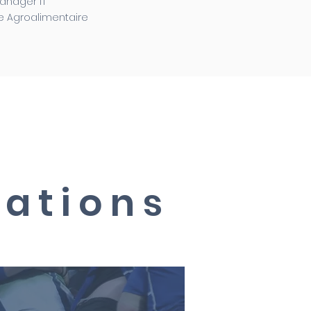
anager IT
 Agroalimentaire
sations