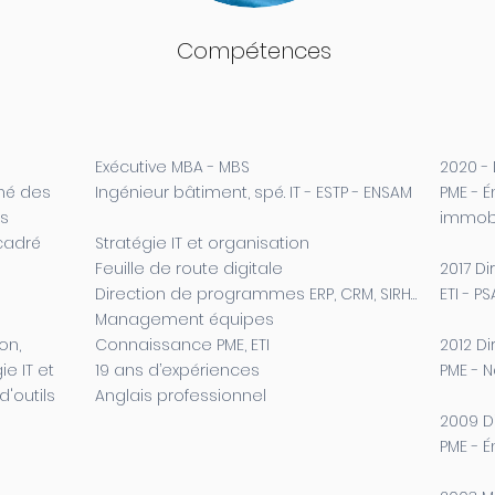
Compétences
Exécutive MBA - MBS
2020 -
gné des
Ingénieur bâtiment, spé. IT - ESTP - ENSAM
PME - É
es
immobil
cadré
Stratégie IT et organisation
Feuille de route digitale
2017 D
Direction de programmes ERP, CRM, SIRH…
ETI - P
Management équipes
on,
Connaissance PME, ETI
2012 D
ie IT et
19 ans d’expériences
PME - N
d'outils
Anglais professionnel
2009 D
PME - 