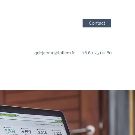
Contact
gdejabrun@tallem.fr
06 60 75 00 60