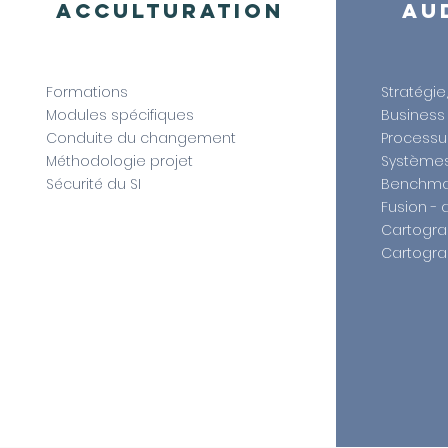
Acculturation
AU
Formations
Stratégie,
Modules spécifiques
Business 
Conduite du changement
Processus
Méthodologie projet
Systèmes 
Sécurité du SI
Benchma
Fusion - 
Cartogra
Cartogra