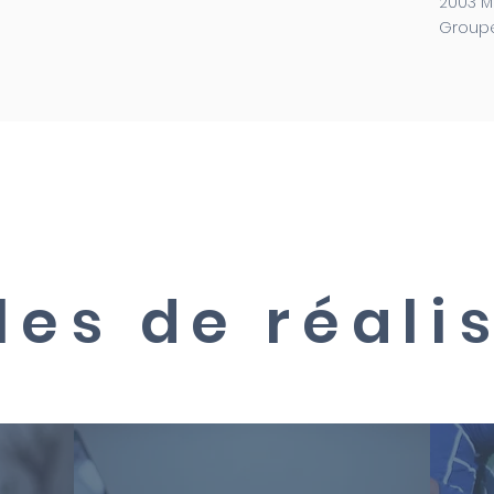
2003 M
Groupe
es de réali