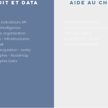
DIT ET DATA
AIDE AU C
 indicateurs, KPI
Benchmark éditeurs
intelligence
Couverture fonctionnelle
, organisation
Offre et contrat
- Infrastructures
Budget TCO - Aides
rk
Recommandations
acquisition - vente
phie - Roadmap
phie Data